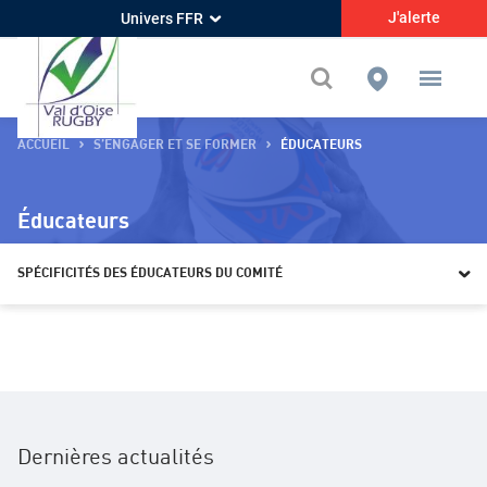
J'alerte
Univers FFR
ACCUEIL
S’ENGAGER ET SE FORMER
ÉDUCATEURS
Éducateurs
SPÉCIFICITÉS DES ÉDUCATEURS DU COMITÉ
Présentation générale
Spécificités des éducateurs du comité
Devenir éducateur
Dernières actualités