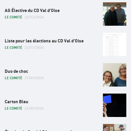
Formations
AG Élective du CD Val d’Oise
Documents utiles
LE COMITÉ
22/12/2024
Liste pour les élections au CD Val d’Oise
LE COMITÉ
22/11/2024
Duo de choc
LE COMITÉ
27/09/2024
Carton Bleu
LE COMITÉ
26/09/2024