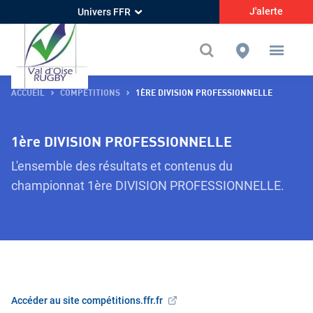
J'alerte
Univers FFR
ACCUEIL
COMPÉTITIONS
1ÈRE DIVISION PROFESSIONNELLE
1ère DIVISION PROFESSIONNELLE
L'ensemble des résultats et contenus du
championnat
1ère DIVISION PROFESSIONNELLE
.
Accéder au site compétitions.ffr.fr